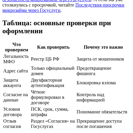
столкнулись с просрочкой, читайте
Последствия просрочки
микрозайма через Госуслуги
.
Таблица: основные проверки при
оформлении
Что
Как проверить
Почему это важно
проверяем
Легальность
Реестр ЦБ РФ
Защита от мошенников
МФО
Только официальный
Предотвращение
Адрес сайта
домен
фишинга
Защита
Двухфакторная
Блокировка взлома
аккаунта
аутентификация
Чёткие
Согласие на
Контроль над
формулировки в
данные
информацией
договоре
Условия
ПСК, срок, сумма,
Понимание обязательств
договора
штрафы
Отзыв
Раздел «Согласия» на
Прекращение доступа
согласия
Госуслугах
после погашения