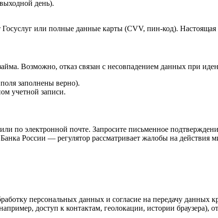
выходной день).
 Госуслуг или полные данные карты (CVV, пин-код). Настояща
 займа. Возможно, отказ связан с несовпадением данных при иде
 поля заполнены верно).
ом учетной записи.
ли по электронной почте. Запросите письменное подтверждение 
ую Банка России — регулятор рассматривает жалобы на действия
бработку персональных данных и согласие на передачу данных к
ример, доступ к контактам, геолокации, истории браузера), от