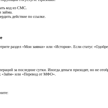
ать код из СМС.
 займа.
ердить действие по ссылке.
е
рите раздел «Мои заявки» или «История». Если статус «Одобрен
ераций за последние сутки. Иногда деньги приходят, но не ото
к «Займ» или «Перевод от МФО».
ните: