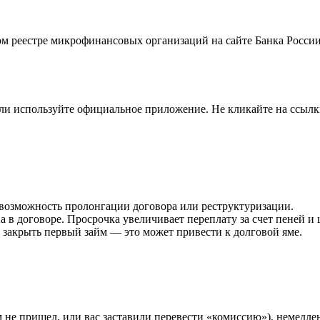
м реестре микрофинансовых организаций на сайте Банка России.
u) или используйте официальное приложение. Не кликайте на сс
возможность пролонгации договора или реструктуризации.
 в договоре. Просрочка увеличивает переплату за счет пеней и
 закрыть первый займ — это может привести к долговой яме.
 не пришел, или вас заставили перевести «комиссию»), немедле