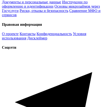
Документы и персональные данные
Инструкции по
оформлению и идентификации
Основы микрозаймов через
Госуслуги
Риски, отказы и безопасность
Сравнение МФО и
сервисов
Правовая информация
О проекте
Контакты
Конфиденциальность
Условия
использования
Дисклеймер
Соцсети