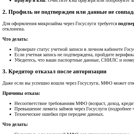
Браузер и кэш
. Очистите кэш браузера или попробуйте з
2. Профиль не подтвержден или данные не совпа
Для оформления микрозайма через Госуслуги требуется
подтве
отклонена.
Что делать:
Проверьте статус учетной записи в личном кабинете Госу
Если учетная запись не подтверждена, пройдите верифи
Убедитесь, что ваши паспортные данные, СНИЛС и номер 
3. Кредитор отказал после авторизации
Даже если вы успешно вошли через Госуслуги, МФО может отказ
Причины отказа:
Несоответствие требованиям МФО (возраст, доход, кредит
Превышение лимита займов через Госуслуги (подробнее ч
Технические ошибки при передаче данных.
Что делать: