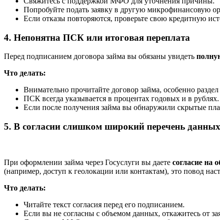
Свяжитесь с поддержкой МФО для уточнения причины.
Попробуйте подать заявку в другую микрофинансовую о
Если отказы повторяются, проверьте свою кредитную ис
4. Непонятна ПСК или итоговая переплата
Перед подписанием договора займа вы обязаны увидеть
полну
Что делать:
Внимательно прочитайте договор займа, особенно разде
ПСК всегда указывается в процентах годовых и в рублях.
Если после получения займа вы обнаружили скрытые пла
5. В согласии слишком широкий перечень данны
При оформлении займа через Госуслуги вы даете
согласие на 
(например, доступ к геолокации или контактам), это повод нас
Что делать:
Читайте текст согласия перед его подписанием.
Если вы не согласны с объемом данных, откажитесь от з