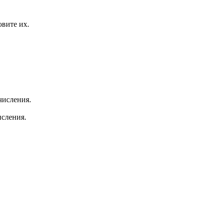
вите их.
числения.
исления.