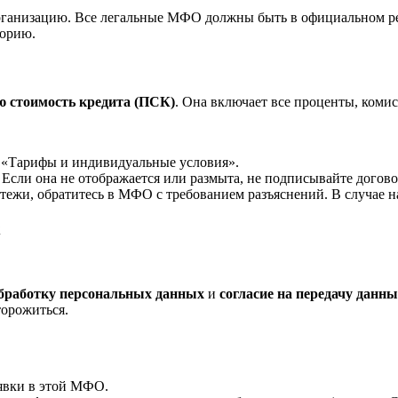
рганизацию. Все легальные МФО должны быть в официальном ре
торию.
ю стоимость кредита (ПСК)
. Она включает все проценты, коми
л «Тарифы и индивидуальные условия».
 Если она не отображается или размыта, не подписывайте догово
тежи, обратитесь в МФО с требованием разъяснений. В случае 
х
обработку персональных данных
и
согласие на передачу данн
торожиться.
аявки в этой МФО.