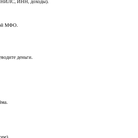
 СНИЛС, ИНН, доходы).
той МФО.
еводите деньги.
йма.
оре).