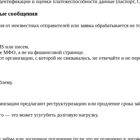
дентификации и оценки платежеспособности данные (паспорт,
ные сообщения
ия от неизвестных отправителей или заявка обрабатывается не 
MS или писем.
те МФО, а не на фишинговой странице.
 организации, с которой не связывались, не отвечайте и не пер
блему.
низации предлагают реструктуризацию или продление срока за
о — это может усугубить долговую нагрузку.
 займа или досрочное погашение (если это не оговорено в догов