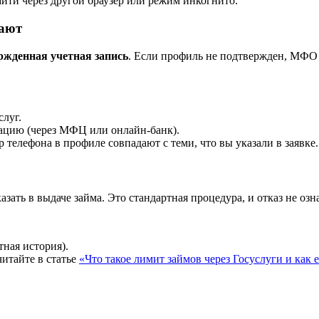
айти через другой браузер или режим инкогнито.
дают
ржденная учетная запись
. Если профиль не подтвержден, МФО 
слуг.
кацию (через МФЦ или онлайн-банк).
телефона в профиле совпадают с теми, что вы указали в заявке.
ать в выдаче займа. Это стандартная процедура, и отказ не озн
ная история).
итайте в статье
«Что такое лимит займов через Госуслуги и как 