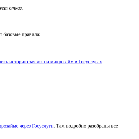
ует отказ.
т базовые правила:
лить историю заявок на микрозайм в Госуслугах
.
розайме через Госуслуги
. Там подробно разобраны все