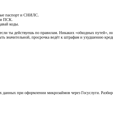
ые паспорт и СНИЛС.
чи ПСК.
авай коды.
если ты действуешь по правилам. Никаких «обходных путей», н
быть значительной, просрочка ведёт к штрафам и ухудшению кр
данных при оформлении микрозаймов через Госуслуги. Разбирае