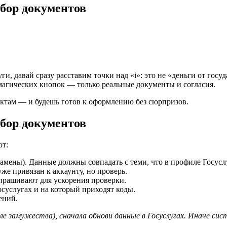
абор документов
ги, давай сразу расставим точки над «i»: это не «деньги от гос
магических кнопок — только реальные документы и согласия.
унктам — и будешь готов к оформлению без сюрпризов.
абор документов
ют:
амены). Данные должны совпадать с теми, что в профиле Госусл
е привязан к аккаунту, но проверь.
прашивают для ускорения проверки.
осуслугах и на который приходят коды.
ений.
ле замужества), сначала обнови данные в Госуслугах. Иначе с