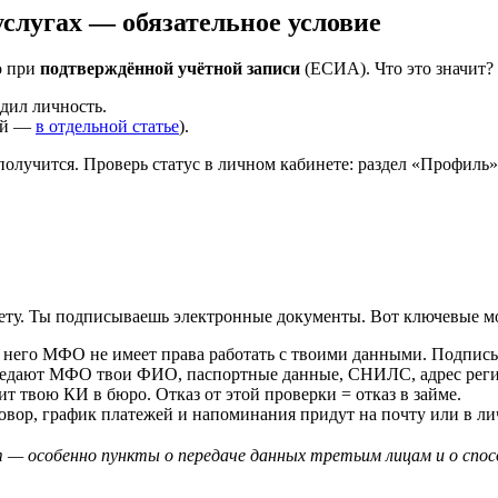
слугах — обязательное условие
о при
подтверждённой учётной записи
(ЕСИА). Что это значит?
дил личность.
ней —
в отдельной статье
).
получится. Проверь статус в личном кабинете: раздел «Профил
кету. Ты подписываешь электронные документы. Вот ключевые м
з него МФО не имеет права работать с твоими данными. Подписы
редают МФО твои ФИО, паспортные данные, СНИЛС, адрес регис
т твою КИ в бюро. Отказ от этой проверки = отказ в займе.
говор, график платежей и напоминания придут на почту или в л
 — особенно пункты о передаче данных третьим лицам и о спос