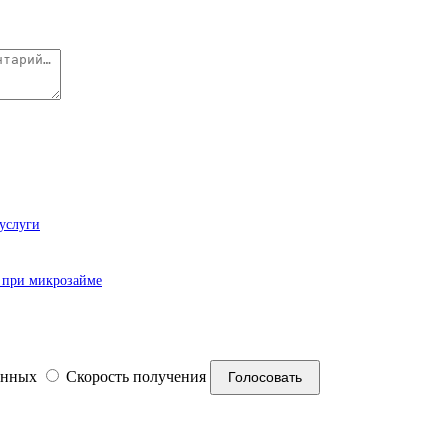
суслуги
и при микрозайме
анных
Скорость получения
Голосовать