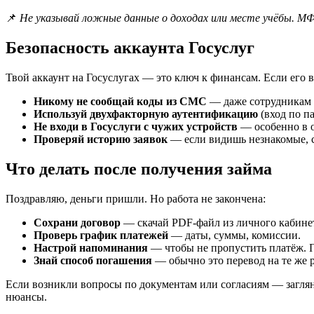
📌
Не указывай ложные данные о доходах или месте учёбы. МФ
Безопасность аккаунта Госуслуг
Твой аккаунт на Госуслугах — это ключ к финансам. Если его 
Никому не сообщай коды из СМС
— даже сотрудника
Используй двухфакторную аутентификацию
(вход по п
Не входи в Госуслуги с чужих устройств
— особенно в 
Проверяй историю заявок
— если видишь незнакомые, ср
Что делать после получения займа
Поздравляю, деньги пришли. Но работа не закончена:
Сохрани договор
— скачай PDF-файл из личного кабинет
Проверь график платежей
— даты, суммы, комиссии.
Настрой напоминания
— чтобы не пропустить платёж. 
Знай способ погашения
— обычно это перевод на те же р
Если возникли вопросы по документам или согласиям — загля
нюансы.