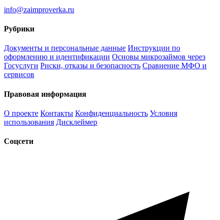
info@zaimproverka.ru
Рубрики
Документы и персональные данные
Инструкции по
оформлению и идентификации
Основы микрозаймов через
Госуслуги
Риски, отказы и безопасность
Сравнение МФО и
сервисов
Правовая информация
О проекте
Контакты
Конфиденциальность
Условия
использования
Дисклеймер
Соцсети