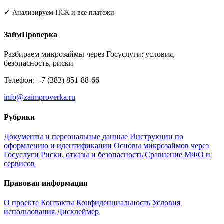
✓
Анализируем ПСК и все платежи
ЗаймПроверка
Разбираем микрозаймы через Госуслуги: условия,
безопасность, риски
Телефон: +7 (383) 851-88-66
info@zaimproverka.ru
Рубрики
Документы и персональные данные
Инструкции по
оформлению и идентификации
Основы микрозаймов через
Госуслуги
Риски, отказы и безопасность
Сравнение МФО и
сервисов
Правовая информация
О проекте
Контакты
Конфиденциальность
Условия
использования
Дисклеймер