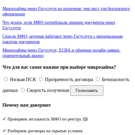
Микрозаймы через Госуслуги на наличные: чек-лист для безопасного
оформления
Что делать, если МФО потребовали лишние документы через
Госуслуги
Список МФО, которые работают через Госуслуги с минимальным
пакетом документов
Микрозаймы через Госуслуги, ЕСИА и обычные онлайн-заявки:
сравнительный анализ
Что для вас самое важное при выборе микрозайма?
Низкая ПСК
Прозрачность договора
Безопасность
данных
Скорость получения
Голосовать
Почему нам доверяют
✓
Проверяем легальность МФО по реестру ЦБ
✓
Разбираем договоры на скрытые условия