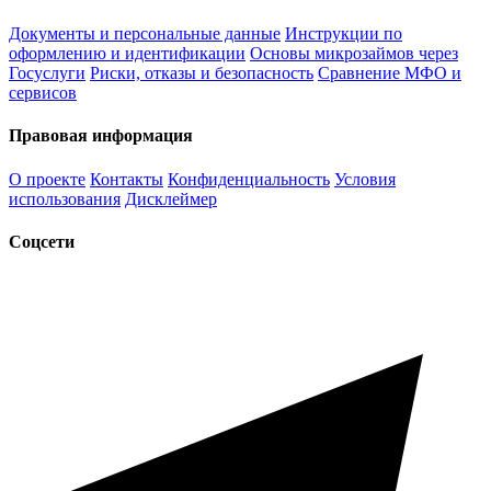
Документы и персональные данные
Инструкции по
оформлению и идентификации
Основы микрозаймов через
Госуслуги
Риски, отказы и безопасность
Сравнение МФО и
сервисов
Правовая информация
О проекте
Контакты
Конфиденциальность
Условия
использования
Дисклеймер
Соцсети