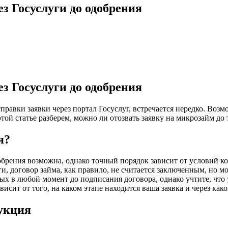
з Госуслуги до одобрения
з Госуслуги до одобрения
тправки заявки через портал Госуслуг, встречается нередко. Во
й статье разберем, можно ли отозвать заявку на микрозайм до то
я?
добрения возможна, однако точный порядок зависит от условий
и, договор займа, как правило, не считается заключенным, но м
ных в любой момент до подписания договора, однако учтите, что
сит от того, на каком этапе находится ваша заявка и через како
укция