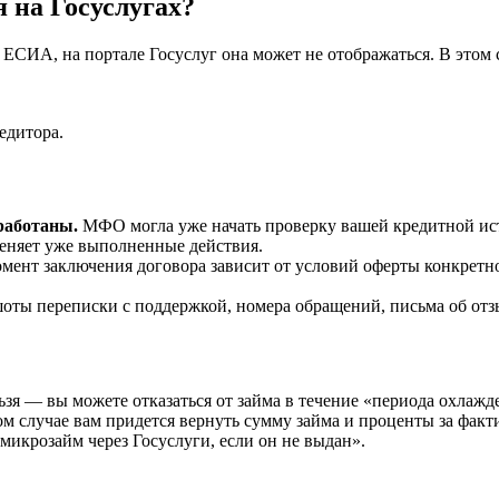
я на Госуслугах?
 ЕСИА, на портале Госуслуг она может не отображаться. В этом 
едитора.
бработаны.
МФО могла уже начать проверку вашей кредитной ист
меняет уже выполненные действия.
омент заключения договора зависит от условий оферты конкрет
ты переписки с поддержкой, номера обращений, письма об отзы
льзя — вы можете отказаться от займа в течение «периода охлаж
этом случае вам придется вернуть сумму займа и проценты за факт
микрозайм через Госуслуги, если он не выдан».