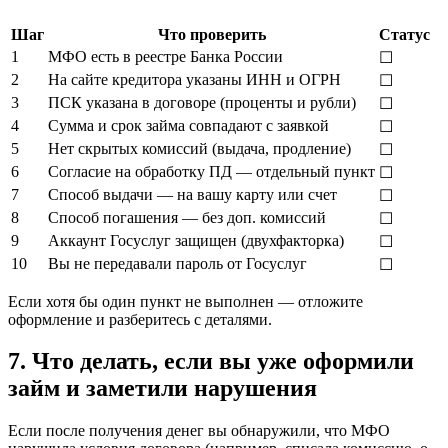
Шаг
Что проверить
Статус
1
МФО есть в реестре Банка России
☐
2
На сайте кредитора указаны ИНН и ОГРН
☐
3
ПСК указана в договоре (проценты и рубли)
☐
4
Сумма и срок займа совпадают с заявкой
☐
5
Нет скрытых комиссий (выдача, продление)
☐
6
Согласие на обработку ПД — отдельный пункт
☐
7
Способ выдачи — на вашу карту или счет
☐
8
Способ погашения — без доп. комиссий
☐
9
Аккаунт Госуслуг защищен (двухфакторка)
☐
10
Вы не передавали пароль от Госуслуг
☐
Если хотя бы один пункт не выполнен — отложите
оформление и разберитесь с деталями.
7. Что делать, если вы уже оформили
займ и заметили нарушения
Если после получения денег вы обнаружили, что МФО