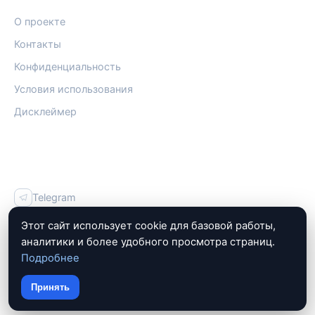
О проекте
Контакты
Конфиденциальность
Условия использования
Дисклеймер
СОЦСЕТИ
Telegram
Vk
Этот сайт использует cookie для базовой работы,
аналитики и более удобного просмотра страниц.
Подробнее
Принять
© 2026 ЗаймПроверка. Все права защищены.