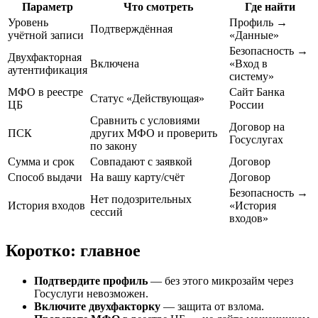
Параметр
Что смотреть
Где найти
Уровень
Профиль →
Подтверждённая
учётной записи
«Данные»
Безопасность →
Двухфакторная
Включена
«Вход в
аутентификация
систему»
МФО в реестре
Сайт Банка
Статус «Действующая»
ЦБ
России
Сравнить с условиями
Договор на
ПСК
других МФО и проверить
Госуслугах
по закону
Сумма и срок
Совпадают с заявкой
Договор
Способ выдачи
На вашу карту/счёт
Договор
Безопасность →
Нет подозрительных
История входов
«История
сессий
входов»
Коротко: главное
Подтвердите профиль
— без этого микрозайм через
Госуслуги невозможен.
Включите двухфакторку
— защита от взлома.