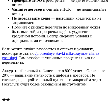
Проверьте МФО
в реестре ЦБ — не дайте мошенникам
шанса.
Читайте договор
и считайте ПСК — не подписывайте
вслепую.
Не передавайте коды
— настоящий кредитор их не
запрашивает.
Помните о рисках: переплата по микрозайму может
быть высокой, а просрочка ведёт к ухудшению
кредитной истории. Всегда сверяйте условия с
официальными источниками.
Если хотите глубже разобраться в ставках и условиях,
посмотрите статью
/protsentnye-stavki-mikrozaymov-cherez-
gosuslugi
. Там разобраны типичные проценты и как не
переплатить.
Аккуратный личный кабинет — это 80% успеха. Остальные
20% — ваша внимательность к цифрам в договоре. Не
спешите, проверяйте каждый пункт — и микрозайм через
Госуслуги будет более безопасным инструментом.
��