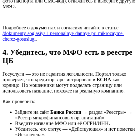
фото паспорта или СМС-код), откажитесь и выберите другую
МФО.
Подробнее о документах и согласиях читайте в статье
/dokumenty-soglasiya-i-personalnye-dannye-pri-mikrozayme-
cherez-gosuslugi
.
4. Убедитесь, что МФО есть в реестре
ЦБ
Госуслуги — это не гарантия легальности. Портал только
проверяет, что кредитор зарегистрирован в
ЕСИА
как
юрлицо. Но мошенники могут подделать страницу или
использовать название, похожее на реальную компанию.
Как проверить:
Зайдите на сайт
Банка России
→ раздел «Реестры» →
«Реестр микрофинансовых организаций».
Введите название МФО или её ОГРН/ИНН.
Убедитесь, что статус — «Действующая» и нет пометки
«Исключена».