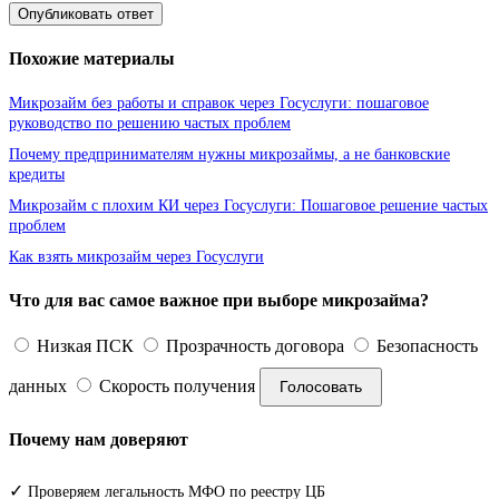
Опубликовать ответ
Похожие материалы
Микрозайм без работы и справок через Госуслуги: пошаговое
руководство по решению частых проблем
Почему предпринимателям нужны микрозаймы, а не банковские
кредиты
Микрозайм с плохим КИ через Госуслуги: Пошаговое решение частых
проблем
Как взять микрозайм через Госуслуги
Что для вас самое важное при выборе микрозайма?
Низкая ПСК
Прозрачность договора
Безопасность
данных
Скорость получения
Голосовать
Почему нам доверяют
✓
Проверяем легальность МФО по реестру ЦБ