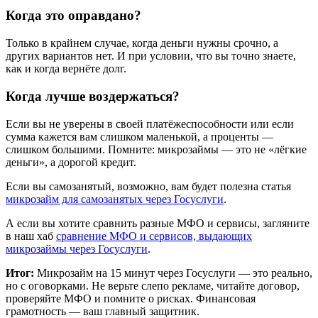
Когда это оправдано?
Только в крайнем случае, когда деньги нужны срочно, а
других вариантов нет. И при условии, что вы точно знаете,
как и когда вернёте долг.
Когда лучше воздержаться?
Если вы не уверены в своей платёжеспособности или если
сумма кажется вам слишком маленькой, а проценты —
слишком большими. Помните: микрозаймы — это не «лёгкие
деньги», а дорогой кредит.
Если вы самозанятый, возможно, вам будет полезна статья
микрозайм для самозанятых через Госуслуги
.
А если вы хотите сравнить разные МФО и сервисы, загляните
в наш хаб
сравнение МФО и сервисов, выдающих
микрозаймы через Госуслуги
.
Итог:
Микрозайм на 15 минут через Госуслуги — это реально,
но с оговорками. Не верьте слепо рекламе, читайте договор,
проверяйте МФО и помните о рисках. Финансовая
грамотность — ваш главный защитник.