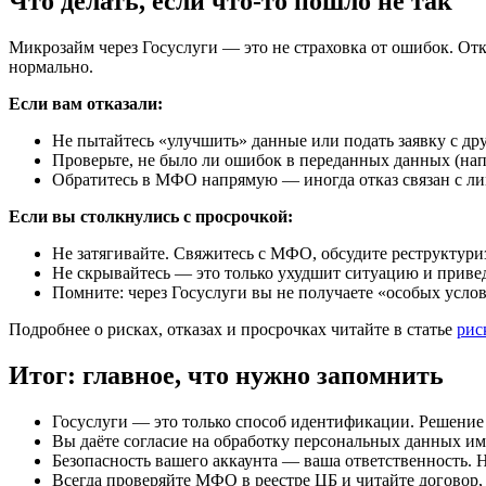
Что делать, если что-то пошло не так
Микрозайм через Госуслуги — это не страховка от ошибок. От
нормально.
Если вам отказали:
Не пытайтесь «улучшить» данные или подать заявку с др
Проверьте, не было ли ошибок в переданных данных (нап
Обратитесь в МФО напрямую — иногда отказ связан с ли
Если вы столкнулись с просрочкой:
Не затягивайте. Свяжитесь с МФО, обсудите реструктур
Не скрывайтесь — это только ухудшит ситуацию и привед
Помните: через Госуслуги вы не получаете «особых усл
Подробнее о рисках, отказах и просрочках читайте в статье
рис
Итог: главное, что нужно запомнить
Госуслуги — это только способ идентификации. Решени
Вы даёте согласие на обработку персональных данных име
Безопасность вашего аккаунта — ваша ответственность. 
Всегда проверяйте МФО в реестре ЦБ и читайте договор,