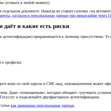
о отозвать в любой момент).
 отдельном документе. Никогда не ставьте галочки «на автомате
менты, согласия и персональные данные при микрозайме через Г
о даёт и какие есть риски
утентификации) приравнивается к личному присутствию. То ест
го профиля).
адите кому-то свой пароль и СМС-код, злоумышленник может оф
дения. Даже «помощникам», которые обещают «улучшить условия»
 Госуслуг и подключайте двухфакторную аутентификацию.
статье
как защищены персональные данные
.