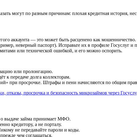
казать могут по разным причинам: плохая кредитная история, н
угого аккаунта — это может быть расценено как мошенничество.
ример, неверный паспорт). Исправьте их в профиле Госуслуг и п
митами или технической ошибкой, и его можно оспорить.
изацию или пролонгацию.
ёт к передаче долга коллекторам.
овий» при просрочке. Штрафы и пени начисляются по общим пра
ки, отказы, просрочка и безопасность микрозаймов через Госусл
е о выдаче займа принимает МФО.
нно кредитору, а не порталу.
Никому не передавайте пароли и коды.
 прежде чем соглашаться.