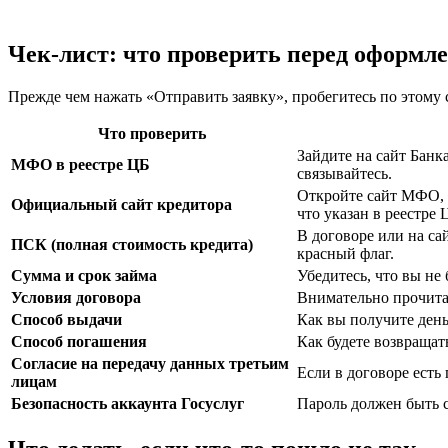
Чек-лист: что проверить перед оформл
Прежде чем нажать «Отправить заявку», пробегитесь по этому 
Что проверить
Зайдите на сайт Бан
МФО в реестре ЦБ
связывайтесь.
Откройте сайт МФО, н
Официальный сайт кредитора
что указан в реестре 
В договоре или на са
ПСК (полная стоимость кредита)
красный флаг.
Сумма и срок займа
Убедитесь, что вы не
Условия договора
Внимательно прочитай
Способ выдачи
Как вы получите день
Способ погашения
Как будете возвращат
Согласие на передачу данных третьим
Если в договоре есть
лицам
Безопасность аккаунта Госуслуг
Пароль должен быть с