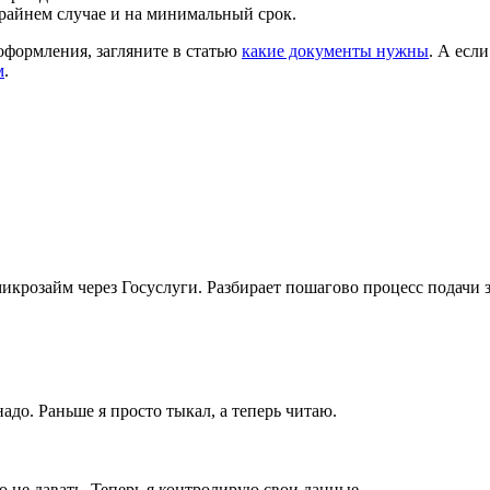
крайнем случае и на минимальный срок.
оформления, загляните в статью
какие документы нужны
. А есл
м
.
икрозайм через Госуслуги. Разбирает пошагово процесс подачи
надо. Раньше я просто тыкал, а теперь читаю.
о не давать. Теперь я контролирую свои данные.