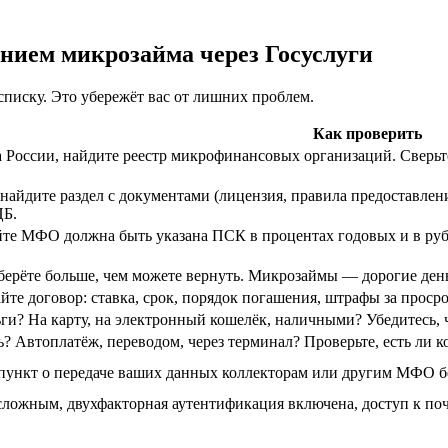
ением микрозайма через Госуслуги
списку. Это убережёт вас от лишних проблем.
Как проверить
ка России, найдите реестр микрофинансовых организаций. Сверь
айдите раздел с документами (лицензия, правила предоставления 
ЦБ.
йте МФО должна быть указана ПСК в процентах годовых и в рубл
 берёте больше, чем можете вернуть. Микрозаймы — дорогие ден
те договор: ставка, срок, порядок погашения, штрафы за проср
ги? На карту, на электронный кошелёк, наличными? Убедитесь, ч
ь? Автоплатёж, переводом, через терминал? Проверьте, есть ли к
 пункт о передаче ваших данных коллекторам или другим МФО б
ложным, двухфакторная аутентификация включена, доступ к почт