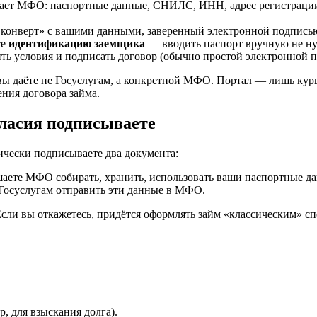
вает МФО: паспортные данные, СНИЛС, ИНН, адрес регистрации.
конверт» с вашими данными, заверенный электронной подписью
те
идентификацию заемщика
— вводить паспорт вручную не н
дить условия и подписать договор (обычно простой электронной
ы даёте не Госуслугам, а конкретной МФО. Портал — лишь курь
ения договора займа.
гласия подписываете
ически подписываете два документа:
аете МФО собирать, хранить, использовать ваши паспортные 
Госуслугам отправить эти данные в МФО.
 Если вы откажетесь, придётся оформлять займ «классическим» 
, для взыскания долга).