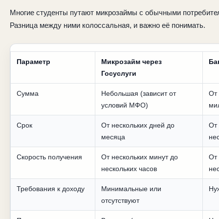
Многие студенты путают микрозаймы с обычными потребите
Разница между ними колоссальная, и важно её понимать.
Параметр
Микрозайм через
Ба
Госуслуги
Сумма
Небольшая (зависит от
От
условий МФО)
ми
Срок
От нескольких дней до
От
месяца
не
Скорость получения
От нескольких минут до
От
нескольких часов
не
Требования к доходу
Минимальные или
Ну
отсутствуют