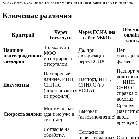
классическую онлайн-заявку без использования госсервисов.
Ключевые различия
Обычн
Через
Через ЕСИА (на
Критерий
онлай
Госуслуги
сайте МФО)
заявк
Только если
Наличие
Да, при
Нет,
МФО
подтвержденного
авторизации
стандартн
интегрирована
сценария
через ЕСИА
форма
с порталом
Паспорт, 
Паспортные
дополнит
данные, ИНН,
Паспорт, ИНН,
— ИНН,
Документы
СНИЛС
СНИЛС (из
СНИЛС,
(подтягиваются
ЕСИА)
справка о
из профиля)
доходах
Средняя
Минимальная
Высокая
(зависит о
Скорость заявки
(данные уже в
(автозаполнение)
ввода
системе)
вручную)
Согласие на
Согласие на
обработку
передачу данных
Стандарт