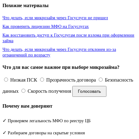
Похожие материалы
Что делать, если микрозайм через Госуслуги не пришел
Как проверить лицензию МФО на Госуслугах
Как восстановить доступ к Госуслугам после взлома при оформлении
займа
Что делать, если микрозайм через Госуслуги отклонен из-за
ограничений по возрасту
Что для вас самое важное при выборе микрозайма?
Низкая ПСК
Прозрачность договора
Безопасность
данных
Скорость получения
Голосовать
Почему нам доверяют
✓
Проверяем легальность МФО по реестру ЦБ
✓
Разбираем договоры на скрытые условия