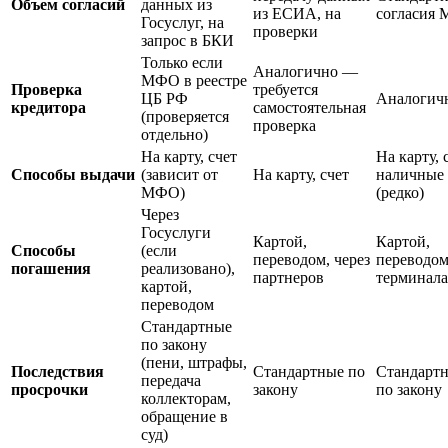
Объем согласий
данных из
из ЕСИА, на
согласия
Госуслуг, на
проверки
запрос в БКИ
Только если
Аналогично —
МФО в реестре
Проверка
требуется
ЦБ РФ
Аналогич
кредитора
самостоятельная
(проверяется
проверка
отдельно)
На карту, счет
На карту, 
Способы выдачи
(зависит от
На карту, счет
наличные
МФО)
(редко)
Через
Госуслуги
Картой,
Картой,
Способы
(если
переводом, через
переводом
погашения
реализовано),
партнеров
терминал
картой,
переводом
Стандартные
по закону
(пени, штрафы,
Последствия
Стандартные по
Стандарт
передача
просрочки
закону
по закону
коллекторам,
обращение в
суд)