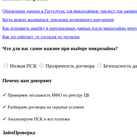
Обновление данных в Госуслугах для микрозаймов: чеклист для заемщ
Когда можно жаловаться: признаки возможного нарушения
Как исправить ошибку в персональных данных после микрозайма через
Как это работает: от согласия до договора
Что для вас самое важное при выборе микрозайма?
Низкая ПСК
Прозрачность договора
Безопасность д
Почему нам доверяют
✓
Проверяем легальность МФО по реестру ЦБ
✓
Разбираем договоры на скрытые условия
✓
Анализируем ПСК и все платежи
ЗаймПроверка