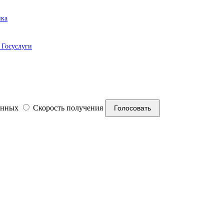
ика
 Госуслуги
анных
Скорость получения
Голосовать