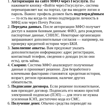
Авторизация на сайте МФО через Госуслуги.
Вы
нажимаете кнопку «Войти через Госуслуги», система
перенаправляет вас на портал, где вы вводите логин и
пароль. Важно: профиль должен быть
подтверждённым
— то есть вы когда-то лично подтвердили личность в
МФЦ или через Почту России.
Передача данных.
После авторизации МФО получает
доступ к вашим базовым данным: ФИО, дата рождения,
паспортные данные, СНИЛС. Некоторые организации
запрашивают дополнительные согласия — например, на
проверку кредитной истории через БКИ.
Заполнение анкеты.
Вам предложат указать
дополнительную информацию: адрес регистрации,
контактный телефон, сведения о доходах (если они
есть), цель займа.
Скоринг.
Система МФО анализирует полученные
данные и принимает решение. Для безработного
ключевыми факторами становятся: кредитная история,
возраст, регион проживания, наличие других
обязательств.
Подписание договора.
Если решение положительное,
вам приходит договор. Подписать его можно простой
электронной подписью (ПЭП) — для этого не нужна
усиленная КЭП, достаточно кода из СМС.
Получение денег.
Обычно средства переводят на