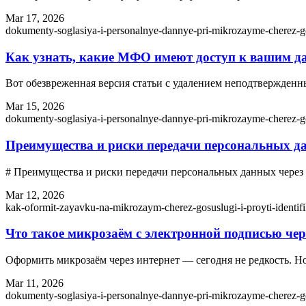
Mar 17, 2026
dokumenty-soglasiya-i-personalnye-dannye-pri-mikrozayme-cherez-g
Как узнать, какие МФО имеют доступ к вашим д
Вот обезвреженная версия статьи с удалением неподтвержде
Mar 15, 2026
dokumenty-soglasiya-i-personalnye-dannye-pri-mikrozayme-cherez-g
Преимущества и риски передачи персональных да
# Преимущества и риски передачи персональных данных чере
Mar 12, 2026
kak-oformit-zayavku-na-mikrozaym-cherez-gosuslugi-i-proyti-identifi
Что такое микрозаём с электронной подписью чер
Оформить микрозаём через интернет — сегодня не редкость. Но
Mar 11, 2026
dokumenty-soglasiya-i-personalnye-dannye-pri-mikrozayme-cherez-g