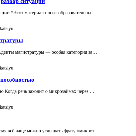
 разбор ситуации
уации *Этот материал носит образовательны…
katsiyu
стратуры
туденты магистратуры — особая категория за…
katsiyu
способностью
ю Когда речь заходит о микрозаймах через …
katsiyu
ремя всё чаще можно услышать фразу «микроз…