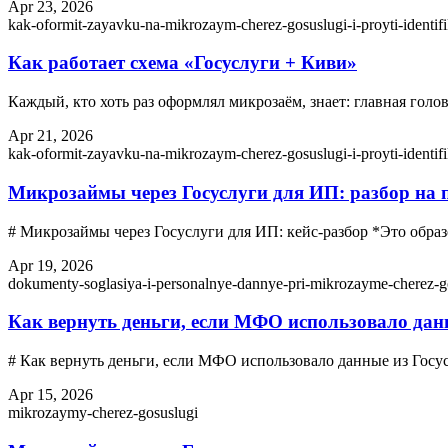
Apr 23, 2026
kak-oformit-zayavku-na-mikrozaym-cherez-gosuslugi-i-proyti-identifi
Как работает схема «Госуслуги + Киви»
Каждый, кто хоть раз оформлял микрозаём, знает: главная го
Apr 21, 2026
kak-oformit-zayavku-na-mikrozaym-cherez-gosuslugi-i-proyti-identifi
Микрозаймы через Госуслуги для ИП: разбор на 
# Микрозаймы через Госуслуги для ИП: кейс-разбор *Это обр
Apr 19, 2026
dokumenty-soglasiya-i-personalnye-dannye-pri-mikrozayme-cherez-g
Как вернуть деньги, если МФО использовало данн
# Как вернуть деньги, если МФО использовало данные из Госус
Apr 15, 2026
mikrozaymy-cherez-gosuslugi