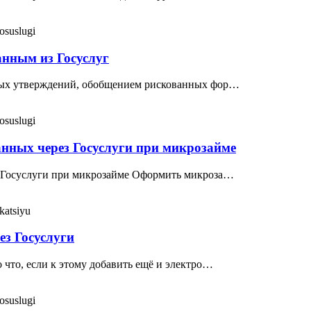
osuslugi
анным из Госуслуг
нных утверждений, обобщением рискованных фор…
osuslugi
нных через Госуслуги при микрозайме
з Госуслуги при микрозайме Оформить микроза…
katsiyu
ез Госуслуги
 что, если к этому добавить ещё и электро…
osuslugi