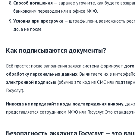
Способ погашения
— заранее уточните, как будете возвращ
банковским переводом или в офисе МФО.
Условия при просрочке
— штрафы, пени, возможность рест
до, а не после.
Как подписываются документы?
Всё просто: после заполнения заявки система формирует
дого
обработку персональных данных
. Вы читаете их в интерфе
электронной подписью
(обычно это код из СМС или подтвер
Госуслуг).
Никогда не передавайте коды подтверждения никому
, даж
представляется сотрудником МФО или Госуслуг. Это стандарт
Безопасность аккаунта Госуслуг — это ва