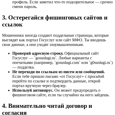
профиль. Если заметил что-то подозрительное — срочно
смени пароль.
3. Остерегайся фишинговых сайтов и
ссылок
Мошенники иногда создают поддельные страницы, которые
выглядят как портал Госуслуг или сайт МФО. Ты вводишь
свои данные, а они уходят злоумышленникам.
Проверяй адресную строку.
Официальный сайт
Госуслуг — `gosuslugi.ru`. Любые варианты с
опечатками (например, `gosuslugi.com` или `g0suslugi.ru`)
— подделка.
Не переходи по ссылкам из писем или сообщений.
Если тебе пришло письмо «от Госуслуг» с просьбой
перейти по ссылке и подтвердить данные, открой
портал вручную через браузер.
Используй антивирус.
Он может предупредить о
фишинговом сайте, если ты случайно на него зайдешь.
4. Внимательно читай договор и
согласия