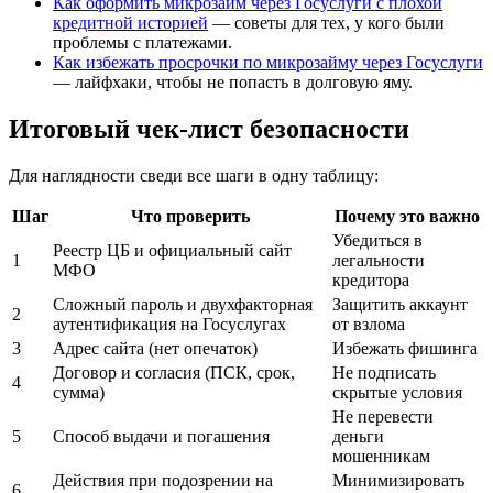
Как оформить микрозайм через Госуслуги с плохой
кредитной историей
— советы для тех, у кого были
проблемы с платежами.
Как избежать просрочки по микрозайму через Госуслуги
— лайфхаки, чтобы не попасть в долговую яму.
Итоговый чек-лист безопасности
Для наглядности сведи все шаги в одну таблицу:
Шаг
Что проверить
Почему это важно
Убедиться в
Реестр ЦБ и официальный сайт
1
легальности
МФО
кредитора
Сложный пароль и двухфакторная
Защитить аккаунт
2
аутентификация на Госуслугах
от взлома
3
Адрес сайта (нет опечаток)
Избежать фишинга
Договор и согласия (ПСК, срок,
Не подписать
4
сумма)
скрытые условия
Не перевести
5
Способ выдачи и погашения
деньги
мошенникам
Действия при подозрении на
Минимизировать
6