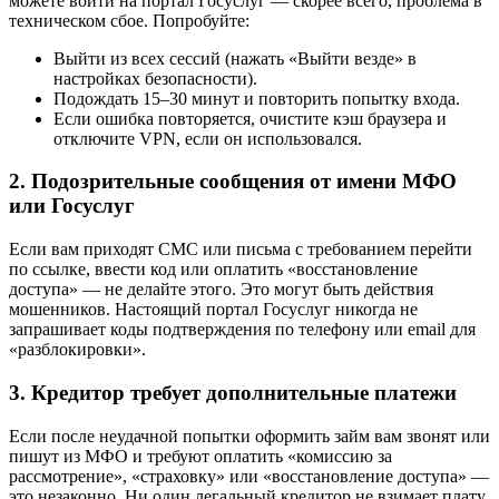
можете войти на портал Госуслуг — скорее всего, проблема в
техническом сбое. Попробуйте:
Выйти из всех сессий (нажать «Выйти везде» в
настройках безопасности).
Подождать 15–30 минут и повторить попытку входа.
Если ошибка повторяется, очистите кэш браузера и
отключите VPN, если он использовался.
2. Подозрительные сообщения от имени МФО
или Госуслуг
Если вам приходят СМС или письма с требованием перейти
по ссылке, ввести код или оплатить «восстановление
доступа» — не делайте этого. Это могут быть действия
мошенников. Настоящий портал Госуслуг никогда не
запрашивает коды подтверждения по телефону или email для
«разблокировки».
3. Кредитор требует дополнительные платежи
Если после неудачной попытки оформить займ вам звонят или
пишут из МФО и требуют оплатить «комиссию за
рассмотрение», «страховку» или «восстановление доступа» —
это незаконно. Ни один легальный кредитор не взимает плату