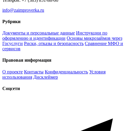
Телефон: +7 (383) 851-88-66
info@zaimproverka.ru
Рубрики
Документы и персональные данные
Инструкции по
оформлению и идентификации
Основы микрозаймов через
Госуслуги
Риски, отказы и безопасность
Сравнение МФО и
сервисов
Правовая информация
О проекте
Контакты
Конфиденциальность
Условия
использования
Дисклеймер
Соцсети