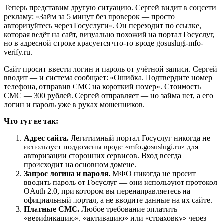
Теперь представим другую ситуацию. Сергей видит в соцсети
рекламу: «Займ за 5 минут без проверок — просто
авторизуйтесь через Госуслуги». Он переходит по ссылке,
которая ведёт на сайт, визуально похожий на портал Госуслуг,
но в адресной строке красуется что-то вроде gosuslugi-mfo-
verify.ru.
Сайт просит ввести логин и пароль от учётной записи. Сергей
вводит — и система сообщает: «Ошибка. Подтвердите номер
телефона, отправив СМС на короткий номер». Стоимость
СМС — 300 рублей. Сергей отправляет — но займа нет, а его
логин и пароль уже в руках мошенников.
Что тут не так:
Адрес сайта.
Легитимный портал Госуслуг никогда не
использует поддомены вроде «mfo.gosuslugi.ru» для
авторизации сторонних сервисов. Вход всегда
происходит на основном домене.
Запрос логина и пароля.
МФО никогда не просит
вводить пароль от Госуслуг — они используют протокол
OAuth 2.0, при котором вы перенаправляетесь на
официальный портал, а не вводите данные на их сайте.
Платные СМС.
Любое требование оплатить
«верификацию», «активацию» или «страховку» через