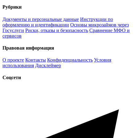
Рубрики
Документы и персональные данные
Инструкции по
оформлению и идентификации
Основы микрозаймов через
Госуслуги
Риски, отказы и безопасность
Сравнение МФО и
сервисов
Правовая информация
О проекте
Контакты
Конфиденциальность
Условия
использования
Дисклеймер
Соцсети