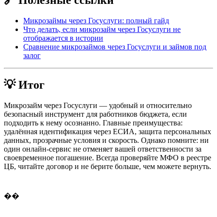
🔗 Полезные ссылки
Микрозаймы через Госуслуги: полный гайд
Что делать, если микрозайм через Госуслуги не
отображается в истории
Сравнение микрозаймов через Госуслуги и займов под
залог
💡 Итог
Микрозайм через Госуслуги — удобный и относительно
безопасный инструмент для работников бюджета, если
подходить к нему осознанно. Главные преимущества:
удалённая идентификация через ЕСИА, защита персональных
данных, прозрачные условия и скорость. Однако помните: ни
один онлайн-сервис не отменяет вашей ответственности за
своевременное погашение. Всегда проверяйте МФО в реестре
ЦБ, читайте договор и не берите больше, чем можете вернуть.
��