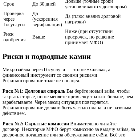
Дольше (точные сроки
Срок
До 30 дней
устанавливаются договором)
Проверка
Да
Да (плюс анализ долговой
через
(ускоренная
нагрузки)
Госуслуги
верификация)
Ниже (при отсутствии
Риск
Выше
просрочек, но решение
одобрения
принимает МФО)
Риски и подводные камни
Микрозаймы через Госуслуги — это не «халява», а
финансовый инструмент со своими рисками.
Рефинансирование тоже не панацея.
Риск №1: Долговая спираль
Вы берёте новый займ, чтобы
закрыть старые, но не меняете привычку тратить больше, чем
зарабатываете. Через месяц ситуация повторяется.
Рефинансирование должно быть частью плана, а не разовым
действием.
Риск №2: Скрытые комиссии
Внимательно читайте
договор. Некоторые МФО берут комиссию за выдачу займа, за
досрочное погашение или за обслуживание счёта. Всё это