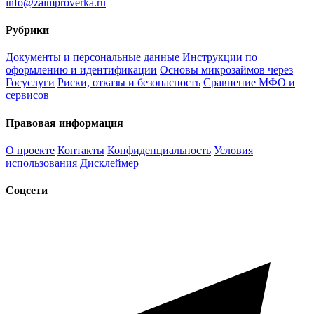
info@zaimproverka.ru
Рубрики
Документы и персональные данные
Инструкции по
оформлению и идентификации
Основы микрозаймов через
Госуслуги
Риски, отказы и безопасность
Сравнение МФО и
сервисов
Правовая информация
О проекте
Контакты
Конфиденциальность
Условия
использования
Дисклеймер
Соцсети