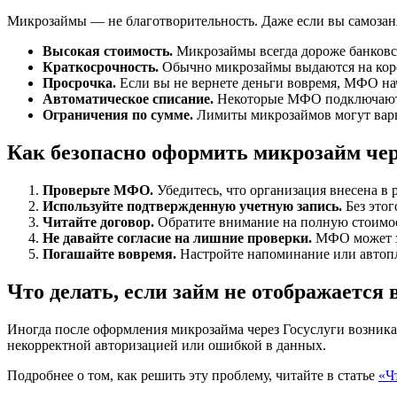
Микрозаймы — не благотворительность. Даже если вы самозан
Высокая стоимость.
Микрозаймы всегда дороже банковск
Краткосрочность.
Обычно микрозаймы выдаются на корот
Просрочка.
Если вы не вернете деньги вовремя, МФО на
Автоматическое списание.
Некоторые МФО подключают ав
Ограничения по сумме.
Лимиты микрозаймов могут варь
Как безопасно оформить микрозайм чер
Проверьте МФО.
Убедитесь, что организация внесена в 
Используйте подтвержденную учетную запись.
Без этог
Читайте договор.
Обратите внимание на полную стоимос
Не давайте согласие на лишние проверки.
МФО может за
Погашайте вовремя.
Настройте напоминание или автопл
Что делать, если займ не отображается
Иногда после оформления микрозайма через Госуслуги возникае
некорректной авторизацией или ошибкой в данных.
Подробнее о том, как решить эту проблему, читайте в статье
«Ч