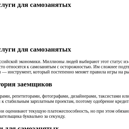
слуги для самозанятых
слуги для самозанятых
сийской экономики. Миллионы людей выбирают этот статус из-з
часто относятся к самозанятым с осторожностью. Им сложнее под
и — инструмент, который постепенно меняет правила игры на 
гория заемщиков
рами, репетиторами, фотографами, дизайнерами, таксистами или
к стабильным зарплатным проектам, поэтому одобрение кредита
и оценивают текущую платежеспособность, но при этом обязаны
ательщика буквально за секунду.
ги для самозанятых