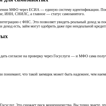
ожении МФО через ЕСИА — единую систему идентификации. Посл
е, ИНН, СНИЛС, а главное — статус самозанятого.
теграцию с ФНС. Это позволяет увидеть реальный доход за пос
ли доход есть, займ могут одобрить даже при неидеальной креди
тых
дать согласие на проверку через Госуслуги — и МФО сама полу
 понимают, что такой заемщик может быть надежнее, чем наемн
осуслуг. Это снижает риск мошенничества. Вы точно знаете, что