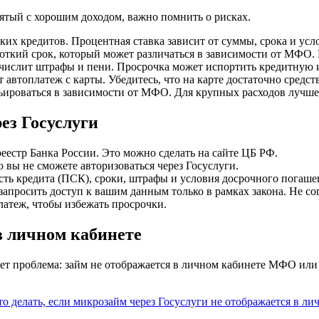
ятый с хорошим доходом, важно помнить о рисках.
их кредитов. Процентная ставка зависит от суммы, срока и усло
кий срок, который может различаться в зависимости от МФО. П
числит штрафы и пени. Просрочка может испортить кредитную 
топлатеж с карты. Убедитесь, что на карте достаточно средств
ироваться в зависимости от МФО. Для крупных расходов лучше 
ез Госуслуги
реестр Банка России. Это можно сделать на сайте ЦБ РФ.
о вы не сможете авторизоваться через Госуслуги.
ть кредита (ПСК), сроки, штрафы и условия досрочного погаше
просить доступ к вашим данным только в рамках закона. Не со
атеж, чтобы избежать просрочки.
 в личном кабинете
т проблема: займ не отображается в личном кабинете МФО или н
то делать, если микрозайм через Госуслуги не отображается в ли