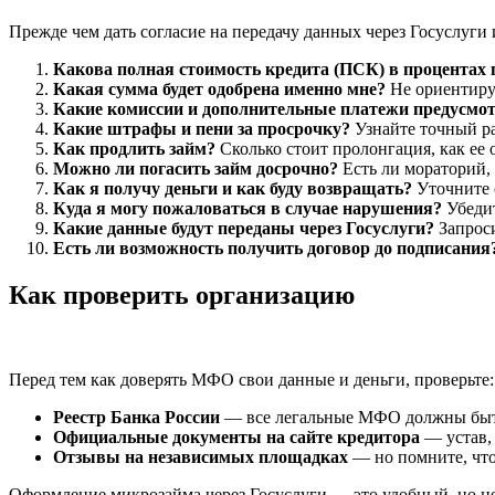
Прежде чем дать согласие на передачу данных через Госуслуги
Какова полная стоимость кредита (ПСК) в процентах г
Какая сумма будет одобрена именно мне?
Не ориентиру
Какие комиссии и дополнительные платежи предусмо
Какие штрафы и пени за просрочку?
Узнайте точный ра
Как продлить займ?
Сколько стоит пролонгация, как ее 
Можно ли погасить займ досрочно?
Есть ли мораторий,
Как я получу деньги и как буду возвращать?
Уточните 
Куда я могу пожаловаться в случае нарушения?
Убедит
Какие данные будут переданы через Госуслуги?
Запроси
Есть ли возможность получить договор до подписания
Как проверить организацию
Перед тем как доверять МФО свои данные и деньги, проверьте:
Реестр Банка России
— все легальные МФО должны быть 
Официальные документы на сайте кредитора
— устав, 
Отзывы на независимых площадках
— но помните, что
Оформление микрозайма через Госуслуги — это удобный, но н