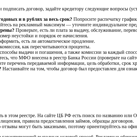
 и подписать договор, задайте кредитору следующие вопросы (у
одовых и в рублях за весь срок?
Попросите распечатку график
йтесь на рекламный максимум — уточните индивидуальное пре
трены?
Проверьте, есть ли плата за выдачу, обслуживание, перево
змер неустойки и порядок ее начисления.
оформить, есть ли автоматическое продление.
 комиссия, как пересчитываются проценты.
способы выдачи и погашения, а также комиссии за каждый спосо
есь, что МФО внесена в реестр Банка России (проверьте на сайте
те перечень передаваемой информации, цель обработки, срок хр
?
Настаивайте на том, чтобы договор был предоставлен для ознак
в этом реестре. На сайте ЦБ РФ есть поиск по названию или 
лицензия, правила предоставления займов, образцы договоров.
 отзывы могут быть заказными, поэтому ориентируйтесь на оф
е гарантирующий выгодных условий способ. Рекламные обещания