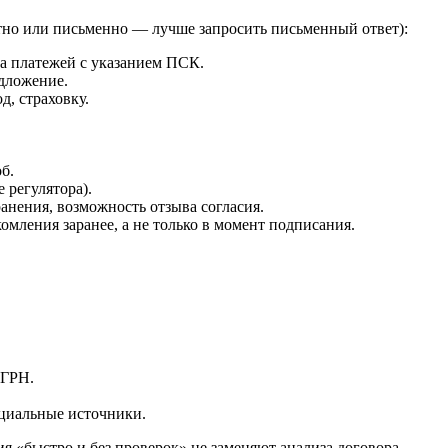
стно или письменно — лучше запросить письменный ответ):
а платежей с указанием ПСК.
дложение.
д, страховку.
б.
 регулятора).
анения, возможность отзыва согласия.
омления заранее, а не только в момент подписания.
ОГРН.
ициальные источники.
 «быстро и без проверок» не заменяют анализа договора.