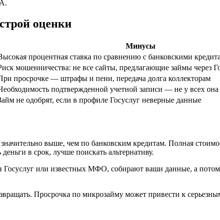
А.
строй оценки
Минусы
Высокая процентная ставка по сравнению с банковскими кредит
Риск мошенничества: не все сайты, предлагающие займы через Г
При просрочке — штрафы и пени, передача долга коллекторам
Необходимость подтвержденной учетной записи — не у всех она 
Займ не одобрят, если в профиле Госуслуг неверные данные
значительно выше, чем по банковским кредитам. Полная стоимос
 деньги в срок, лучше поискать альтернативу.
Госуслуг или известных МФО, собирают ваши данные, а потом и
о возвращать. Просрочка по микрозайму может привести к серьез