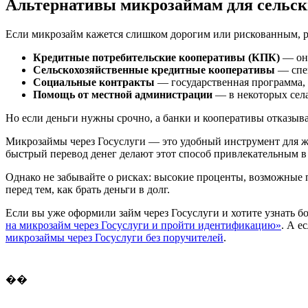
Альтернативы микрозаймам для сельск
Если микрозайм кажется слишком дорогим или рискованным, р
Кредитные потребительские кооперативы (КПК)
— они
Сельскохозяйственные кредитные кооперативы
— спец
Социальные контракты
— государственная программа, п
Помощь от местной администрации
— в некоторых сел
Но если деньги нужны срочно, а банки и кооперативы отказыв
Микрозаймы через Госуслуги — это удобный инструмент для ж
быстрый перевод денег делают этот способ привлекательным в
Однако не забывайте о рисках: высокие проценты, возможные 
перед тем, как брать деньги в долг.
Если вы уже оформили займ через Госуслуги и хотите узнать б
на микрозайм через Госуслуги и пройти идентификацию»
. А е
микрозаймы через Госуслуги без поручителей
.
��