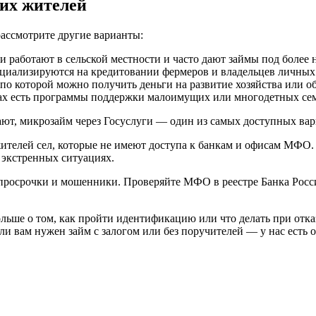
их жителей
ассмотрите другие варианты:
 работают в сельской местности и часто дают займы под более
иализируются на кредитовании фермеров и владельцев личных 
о которой можно получить деньги на развитие хозяйства или обу
ах есть программы поддержки малоимущих или многодетных се
ают, микрозайм через Госуслуги — один из самых доступных вар
ителей сел, которые не имеют доступа к банкам и офисам МФО
 экстренных ситуациях.
просрочки и мошенники. Проверяйте МФО в реестре Банка Росси
ольше о том, как пройти идентификацию или что делать при отка
сли вам нужен займ с залогом или без поручителей — у нас есть