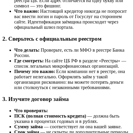
реестра ЦБ. Если адрес отличается на одну букву или
символ — это фишинг.
Что важно:
Настоящий кредитор никогда не попросит
вас ввести логин и пароль от Госуслуг на стороннем
сайте. Идентификация заёмщика происходит через
официальный шлюз портала.
2. Сверьтесь с официальным реестром
Что делать:
Проверьте, есть ли МФО в реестре Банка
России.
Где смотреть:
На сайте ЦБ РФ в разделе «Реестры» —
список легальных микрофинансовых организаций.
Почему это важно:
Если компании нет в реестре, она
работает нелегально. Оформлять займ у такой
организации рискованно: вы можете потерять деньги
или столкнуться с незаконными требованиями.
3. Изучите договор займа
Что проверять:
ПСК (полная стоимость кредита)
— должна быть
указана в процентах годовых и в рублях.
Сумму займа
— соответствует ли она вашей заявке.
Срок займа
— не скрыты ли дополнительные периоды.