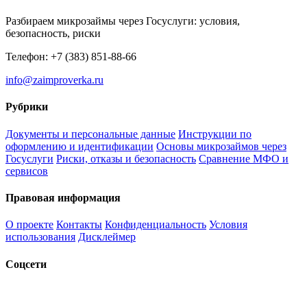
Разбираем микрозаймы через Госуслуги: условия,
безопасность, риски
Телефон: +7 (383) 851-88-66
info@zaimproverka.ru
Рубрики
Документы и персональные данные
Инструкции по
оформлению и идентификации
Основы микрозаймов через
Госуслуги
Риски, отказы и безопасность
Сравнение МФО и
сервисов
Правовая информация
О проекте
Контакты
Конфиденциальность
Условия
использования
Дисклеймер
Соцсети